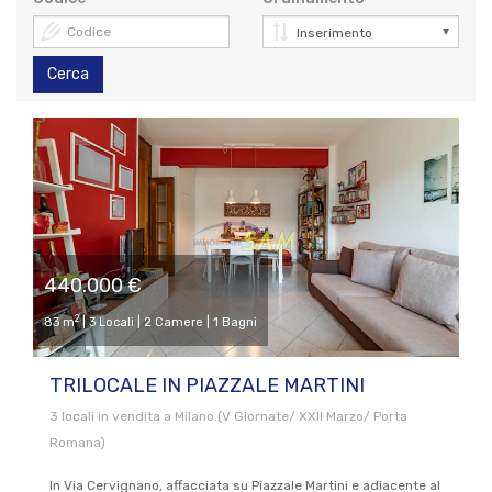
Cerca
440.000 €
2
83 m
| 3 Locali | 2 Camere | 1 Bagni
TRILOCALE IN PIAZZALE MARTINI
3 locali in vendita a Milano (V Giornate/ XXII Marzo/ Porta
Romana)
In Via Cervignano, affacciata su Piazzale Martini e adiacente al