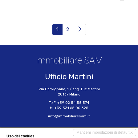
(current)
1
2
Immobiliare SAM
Ufficio Martini
Via Cervignano, 1 / ang. P.le Martini
20137 Milano
T./F. +39 02 54.55.574
M. +39 331 65.00.325
info@immobiliaresam.it
Ufficio Monte Nero
Mantieni impostazioni di default X
Uso dei cookies