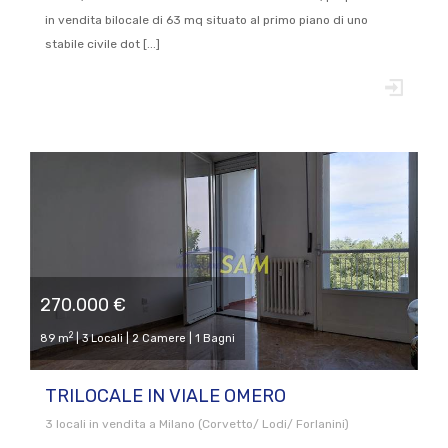
in vendita bilocale di 63 mq situato al primo piano di uno
stabile civile dot [...]
270.000 €
2
89 m
| 3 Locali | 2 Camere | 1 Bagni
TRILOCALE IN VIALE OMERO
3 locali in vendita a Milano (Corvetto/ Lodi/ Forlanini)